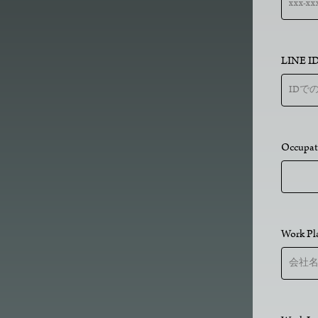
LINE 
Occupa
Work P