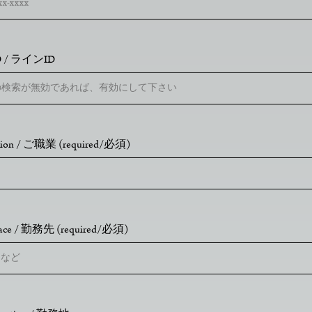
ID / ラインID
tion / ご職業 (required/必須)
lace / 勤務先 (required/必須)