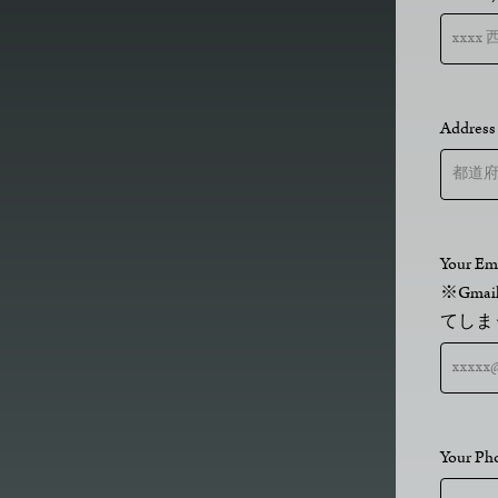
Addres
Your 
※Gm
てしま
Your P