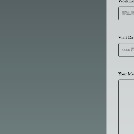
Work L
Visit 
Your 